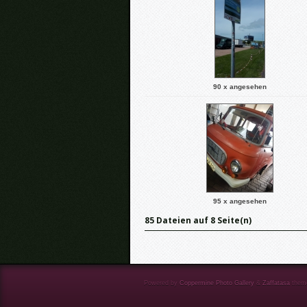
90 x angesehen
95 x angesehen
85 Dateien auf 8 Seite(n)
Powered by
Coppermine Photo Gallery
&
Zaffatasa
them