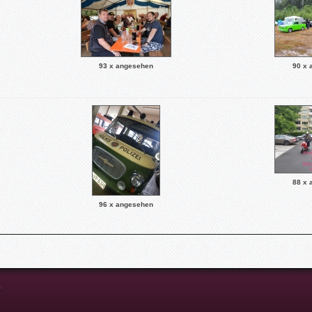
93 x angesehen
90 x 
88 x 
96 x angesehen
e.