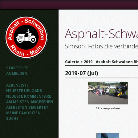
Asphalt-Schw
Simson: Fotos die verbind
Galerie
>
2019 - Asphalt Schwalben Rh
STARTSEITE
2019-07 (Jul)
ANMELDEN
ALBENLISTE
NEUESTE UPLOADS
NEUESTE KOMMENTARE
AM MEISTEN ANGESEHEN
AM BESTEN BEWERTET
97 x angesehen
MEINE FAVORITEN
SUCHE