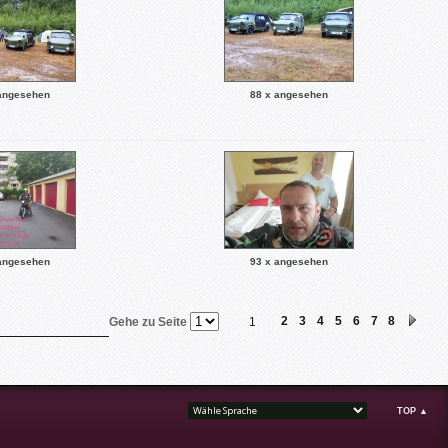
angesehen
88 x angesehen
angesehen
93 x angesehen
2
3
4
5
6
7
8
Gehe zu Seite
1
TOP ▲