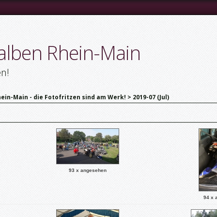
alben Rhein-Main
en!
ein-Main - die Fotofritzen sind am Werk!
>
2019-07 (Jul)
93 x angesehen
94 x 