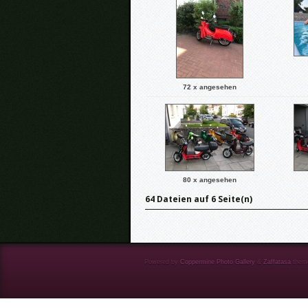
72 x angesehen
80 x angesehen
64 Dateien auf 6 Seite(n)
Powered by
Coppermine Photo Gallery
&
Zaffatasa
them