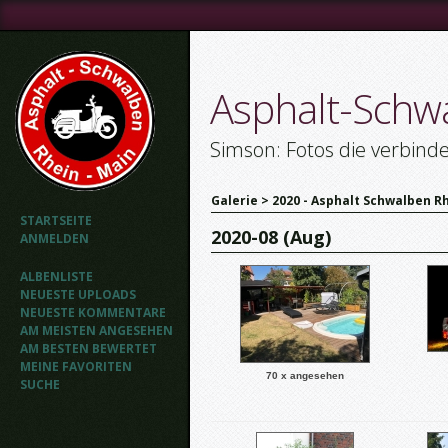
Asphalt-Schw
Simson: Fotos die verbind
Galerie
>
2020 - Asphalt Schwalben Rh
STARTSEITE
2020-08 (Aug)
ANMELDEN
ALBENLISTE
NEUESTE UPLOADS
NEUESTE KOMMENTARE
AM MEISTEN ANGESEHEN
AM BESTEN BEWERTET
MEINE FAVORITEN
70 x angesehen
SUCHE