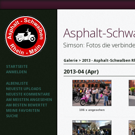
Asphalt-Schw
Simson: Fotos die verbind
Galerie
>
2013 - Asphalt-Schwalben R
STARTSEITE
2013-04 (Apr)
ANMELDEN
ALBENLISTE
NEUESTE UPLOADS
NEUESTE KOMMENTARE
AM MEISTEN ANGESEHEN
AM BESTEN BEWERTET
MEINE FAVORITEN
106 x angesehen
SUCHE