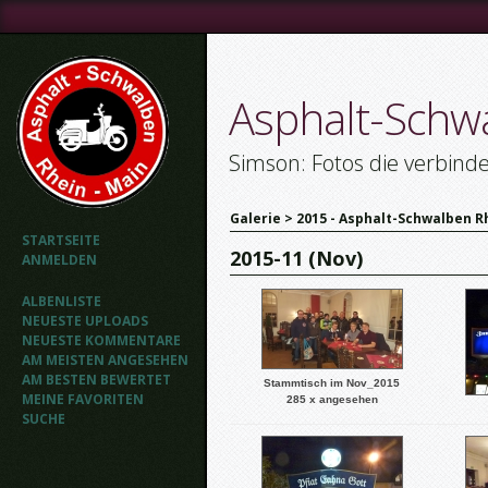
Asphalt-Schw
Simson: Fotos die verbind
Galerie
>
2015 - Asphalt-Schwalben R
STARTSEITE
2015-11 (Nov)
ANMELDEN
ALBENLISTE
NEUESTE UPLOADS
NEUESTE KOMMENTARE
AM MEISTEN ANGESEHEN
AM BESTEN BEWERTET
Stammtisch im Nov_2015
MEINE FAVORITEN
285 x angesehen
SUCHE